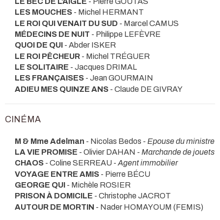
LE BEC DE L’AIGLE
- Pierre GOUTAS
LES MOUCHES
- Michel HERMANT
LE ROI QUI VENAIT DU SUD
- Marcel CAMUS
MÉDECINS DE NUIT
- Philippe LEFÈVRE
QUOI DE QUI
- Abder ISKER
LE ROI PÊCHEUR
- Michel TRÉGUER
LE SOLITAIRE
- Jacques DRIMAL
LES FRANÇAISES
- Jean GOURMAIN
ADIEU MES QUINZE ANS
- Claude DE GIVRAY
CINÉMA
M & Mme Adelman
- Nicolas Bedos -
Epouse du ministre
LA VIE PROMISE
- Olivier DAHAN -
Marchande de jouets
CHAOS
- Coline SERREAU -
Agent immobilier
VOYAGE ENTRE AMIS
- Pierre BÉCU
GEORGE QUI
- Michèle ROSIER
PRISON À DOMICILE
- Christophe JACROT
AUTOUR DE MORTIN
- Nader HOMAYOUM (FEMIS)