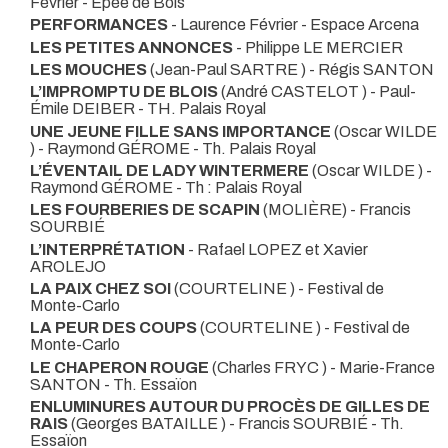
Février
- Epée de Bois
PERFORMANCES
- Laurence Février
- Espace Arcena
LES PETITES ANNONCES
- Philippe LE MERCIER
LES MOUCHES
(Jean-Paul SARTRE ) - Régis SANTON
L’IMPROMPTU DE BLOIS
(André CASTELOT ) - Paul-
Émile DEIBER
- TH. Palais Royal
UNE JEUNE FILLE SANS IMPORTANCE
(Oscar WILDE
) - Raymond GÉROME
- Th. Palais Royal
L’ÉVENTAIL DE LADY WINTERMERE
(Oscar WILDE ) -
Raymond GÉROME
- Th : Palais Royal
LES FOURBERIES DE SCAPIN
(MOLIÈRE) - Francis
SOURBIÉ
L’INTERPRÉTATION
- Rafael LOPEZ et Xavier
AROLEJO
LA PAIX CHEZ SOI
(COURTELINE )
- Festival de
Monte-Carlo
LA PEUR DES COUPS
(COURTELINE )
- Festival de
Monte-Carlo
LE CHAPERON ROUGE
(Charles FRYC ) - Marie-France
SANTON
- Th. Essaïon
ENLUMINURES AUTOUR DU PROCÈS DE GILLES DE
RAIS
(Georges BATAILLE ) - Francis SOURBIÉ
- Th.
Essaïon