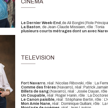
CINEMA
Le Dernier Week-End
,de Ali Borgini (Role Principa
La Baston
, de Jean-Claude Missiaen, rôle :Tonia
plusieurs courts métrages dont un avec Nare
TELEVISION
Fort Navarro
, réal :Nicolas Ribovski, rôle : La Fe
Comme des frères
(Navarro), réal :Patrick Jamai
Billets de sang
(Navarro), réal : Josée Dayan, rôle
Un Coupable,
réal :Roger Hanin, rôle : La Doctore
Le Canon paisible,
réal : Stéphane Bertin, rôle : 
Mon Amie Nane,
réal : Dominique Guiliani, rôle : L
Montage de poèmes
, réal :Jean Laviron