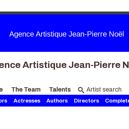
Agence Artistique Jean-Pierre Noël
ence Artistique Jean-Pierre N
e
The Team
Talents
ors
Actresses
Authors
Directors
Complete