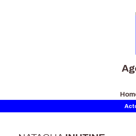
Ag
Hom
Act