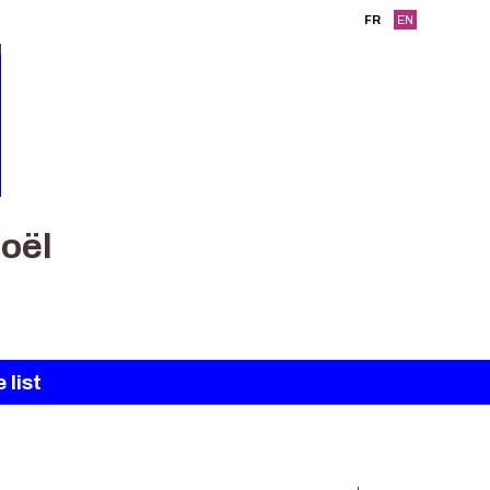
FR
EN
oël
 list