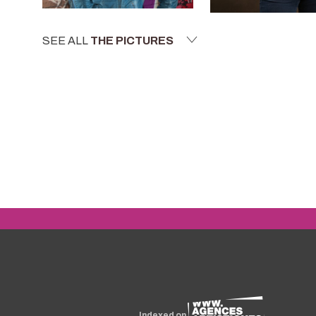
SEE ALL
THE PICTURES
Indexed on