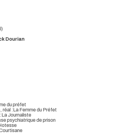
l)
ck Dourian
mme du préfet
n, réal :La Femme du Préfet
 :La Journaliste
sse psychiatrique de prison
L’Hotesse
a Courtisane