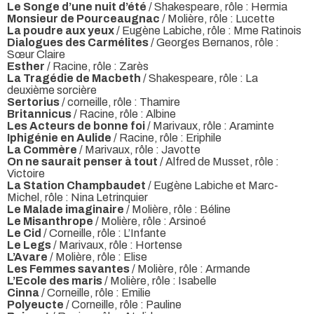
Le Songe d’une nuit d’été
/ Shakespeare, rôle : Hermia
Monsieur de Pourceaugnac
/ Molière, rôle : Lucette
La poudre aux yeux
/ Eugène Labiche, rôle : Mme Ratinois
Dialogues des Carmélites
/ Georges Bernanos, rôle :
Sœur Claire
Esther
/ Racine, rôle : Zarès
La Tragédie de Macbeth
/ Shakespeare, rôle : La
deuxième sorcière
Sertorius
/ corneille, rôle : Thamire
Britannicus
/ Racine, rôle : Albine
Les Acteurs de bonne foi
/ Marivaux, rôle : Araminte
Iphigénie en Aulide
/ Racine, rôle : Eriphile
La Commère
/ Marivaux, rôle : Javotte
On ne saurait penser à tout
/ Alfred de Musset, rôle :
Victoire
La Station Champbaudet
/ Eugène Labiche et Marc-
Michel, rôle : Nina Letrinquier
Le Malade imaginaire
/ Molière, rôle : Béline
Le Misanthrope
/ Molière, rôle : Arsinoé
Le Cid
/ Corneille, rôle : L’Infante
Le Legs
/ Marivaux, rôle : Hortense
L’Avare
/ Molière, rôle : Elise
Les Femmes savantes
/ Molière, rôle : Armande
L’Ecole des maris
/ Molière, rôle : Isabelle
Cinna
/ Corneille, rôle : Emilie
Polyeucte
/ Corneille, rôle : Pauline