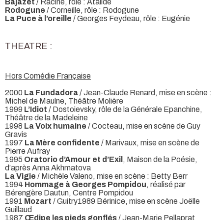
Bajazet
/ Racine, rôle : Atalide
Rodogune
/ Corneille, rôle : Rodogune
La Puce à l’oreille
/ Georges Feydeau, rôle : Eugénie
THEATRE :
Hors Comédie Française
2000
La Fundadora
/ Jean-Claude Renard, mise en scène :
Michel de Maulne, Théâtre Molière
1999
L’Idiot
/ Dostoievsky, rôle de la Générale Epanchine,
Théâtre de la Madeleine
1998
La Voix humaine
/ Cocteau, mise en scène de Guy
Gravis
1997
La Mère confidente
/ Marivaux, mise en scène de
Pierre Aufray
1995
Oratorio d’Amour et d’Exil
, Maison de la Poésie,
d’après Anna Akhmatova
La Vigie
/ Michèle Valeno, mise en scène : Betty Berr
1994
Hommage à Georges Pompidou
, réalisé par
Bérengère Dautun, Centre Pompidou
1991
Mozart
/ Guitry1989 Bérinice, mise en scène Joëlle
Guillaud
1987
Œdipe les pieds gonflés
/ Jean-Marie Pellaprat