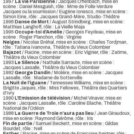
1997
La vie Parisienne
/ Jacques Offenbach, mise en
scène : Daniel Mesguish, rôle : Mme de Folle-Verdure
Jacques ou la soumission / Eugène Ionesco, mise en scène :
Simon Eine, rôle : Jacques Grand-Mère, Studio-Théâtre
1996
Danse de Mort
/ August Strindberg, mise en scène :
Matthias Langhoff, rôle : La Vieille Maja
1995
Occupe-toi d’Amélie
/ Georges Feydeau, mise en
scène : Roger Planchon, rôle : Virginie
Neiges
/ Nicolas Bréhal, mise en scène : Charles Tordjman,
rôle : Tatiana Ivanovna, Théâtre du Vieux Colombier
Bajazet
/ Racine, mise en scène : Eric Vignier, rôle : Zatime,
Théâtre du Vieux Colombier
1993
Le Silence
/ Nathalie Sarraute, mise en scène :
Jacques Lassalle, Théâtre du Vieux Colombier
1992
George Dandin
/ Molière, mise en scène : Jacques
Lassalle, rôle : Madame de Sottenville
La Nuit de l’iguane
/ Tennessee Williams, mise en scène :
Brigitte Jaques, rôle : Miss Fellowes, Théâtre des Quartiers
d’Ivry
1990
L’Emission de télévision
/ Michel Vinaver, mise en
scène : Jacques Lassalle, rôle :Caroline Blache, Théâtre
National de l’Odéon
1988
La Guerre de Troie n’aura pas lieu
/ Jean Giraudoux,
mise en scène :Raymond Gérôme, rôle : Iris
Fin de partie
/ Samuel Beckett, mise en scène : Gildas
Bourdet, rôle : Nell
Esther
/ Racine, mise en scène de Françoise Seigner, rôle :