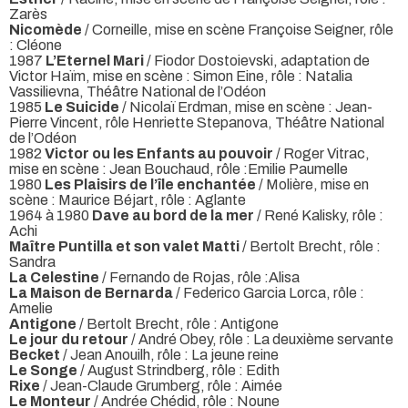
Zarès
Nicomède
/ Corneille, mise en scène Françoise Seigner, rôle
: Cléone
1987
L’Eternel Mari
/ Fiodor Dostoievski, adaptation de
Victor Haïm, mise en scène : Simon Eine, rôle : Natalia
Vassilievna, Théâtre National de l’Odéon
1985
Le Suicide
/ Nicolaï Erdman, mise en scène : Jean-
Pierre Vincent, rôle Henriette Stepanova, Théâtre National
de l’Odéon
1982
Victor ou les Enfants au pouvoir
/ Roger Vitrac,
mise en scène : Jean Bouchaud, rôle :Emilie Paumelle
1980
Les Plaisirs de l’île enchantée
/ Molière, mise en
scène : Maurice Béjart, rôle : Aglante
1964 à 1980
Dave au bord de la mer
/ René Kalisky, rôle :
Achi
Maître Puntilla et son valet Matti
/ Bertolt Brecht, rôle :
Sandra
La Celestine
/ Fernando de Rojas, rôle :Alisa
La Maison de Bernarda
/ Federico Garcia Lorca, rôle :
Amelie
Antigone
/ Bertolt Brecht, rôle : Antigone
Le jour du retour
/ André Obey, rôle : La deuxième servante
Becket
/ Jean Anouilh, rôle : La jeune reine
Le Songe
/ August Strindberg, rôle : Edith
Rixe
/ Jean-Claude Grumberg, rôle : Aimée
Le Monteur
/ Andrée Chédid, rôle : Noune