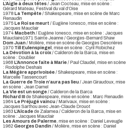
L’Aigle à deux têtes
/ Jean Cocteau, mise en scène :
Gérard Mateau, Festival du val d’Oise
1978
La Tempête
/ Shakespeare, mise en scène de Marc
Renaudin
1975
Le Roi se meurt
/ Eugène Ionesco, mise en scène :
Jacques Mauclair
1974
Macbeth
/ Eugène Ionesco, mise en scène : Jacques
Mauclaire1971 Sainte Jeanne / Georges-Bernard Shaw
Dom Juan
/ Molière, mise en scène de Georges Descrières
1970
Till Eulenspiegel
, mise en scène : Cyril Robichez
La Dévotion à la croix
/ Calderon de la Barca, mise en
scène : Doublier
1968
L’Annonce faite à Marie
/ Paul Claudel, mise en scène
: Rodolphe Deshais
La Mégère apprivoisée
/ Shakespeare, mise en scène :
Marcelle Tassencourt
La Guerre de Troie n’aura pas lieu
/ Jean Giraudoux, mise
en scène : Jean Darnel
La Vie est un songe
/ Calderon de la Barca
Richard III
de Shakespeare, mise en scène : Marc Renaudin
1964
Le Préjugé vaincu
/ Marivaux, mise en scène :
Jacques Sarthou avec Jean-Claude Drouot
1963
L’Alcade
de Zalamea / Calderon de la Barca, mise en
scène : Jacques Mauclair
Les Amours de Palerme
, mise en scène : Daniel Leveugle
1962
Georges Dandin
/ Molière, mise en scène : Daniel