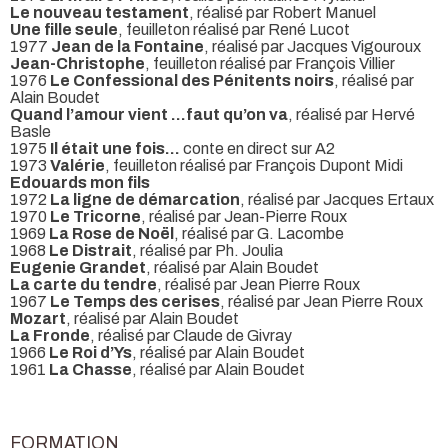
Le nouveau testament
, réalisé par Robert Manuel
Une fille seule
, feuilleton réalisé par René Lucot
1977
Jean de la Fontaine
, réalisé par Jacques Vigouroux
Jean-Christophe
, feuilleton réalisé par François Villier
1976
Le Confessional des Pénitents noirs
, réalisé par
Alain Boudet
Quand l’amour vient …faut qu’on va
, réalisé par Hervé
Basle
1975
Il était une fois…
conte en direct sur A2
1973
Valérie
, feuilleton réalisé par François Dupont Midi
Edouards mon fils
1972
La ligne de démarcation
, réalisé par Jacques Ertaux
1970
Le Tricorne
, réalisé par Jean-Pierre Roux
1969
La Rose de Noël
, réalisé par G. Lacombe
1968
Le Distrait
, réalisé par Ph. Joulia
Eugenie Grandet
, réalisé par Alain Boudet
La carte du tendre
, réalisé par Jean Pierre Roux
1967
Le Temps des cerises
, réalisé par Jean Pierre Roux
Mozart
, réalisé par Alain Boudet
La Fronde
, réalisé par Claude de Givray
1966
Le Roi d’Ys
, réalisé par Alain Boudet
1961
La Chasse
, réalisé par Alain Boudet
FORMATION