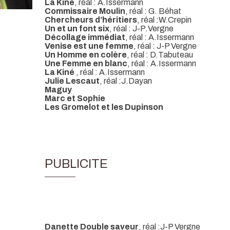
La Kiné
, réal : A.Issermann
Commissaire Moulin
, réal : G. Béhat
Chercheurs d’héritiers
, réal :W.Crepin
Un et un font six
, réal : J-P.Vergne
Décollage immédiat
, réal : A.Issermann
Venise est une femme
, réal : J-P Vergne
Un Homme en colère
, réal : D.Tabuteau
Une Femme en blanc
, réal : A.Issermann
La Kiné
, réal : A.Issermann
Julie Lescaut
, réal :J.Dayan
Maguy
Marc et Sophie
Les Gromelot et les Dupinson
PUBLICITE
Danette Double saveur
, réal :J-P Vergne