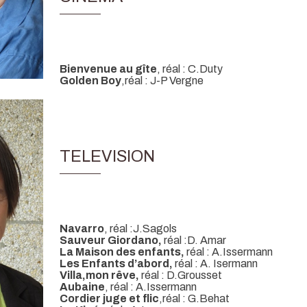
Bienvenue au gîte
, réal : C.Duty
Golden Boy
,réal : J-P Vergne
TELEVISION
Navarro
, réal :J.Sagols
Sauveur Giordano,
réal :D. Amar
La Maison des enfants,
réal : A.Issermann
Les Enfants d’abord,
réal : A. Isermann
Villa,mon rêve,
réal : D.Grousset
Aubaine
, réal : A.Issermann
Cordier juge et flic
,réal : G.Behat