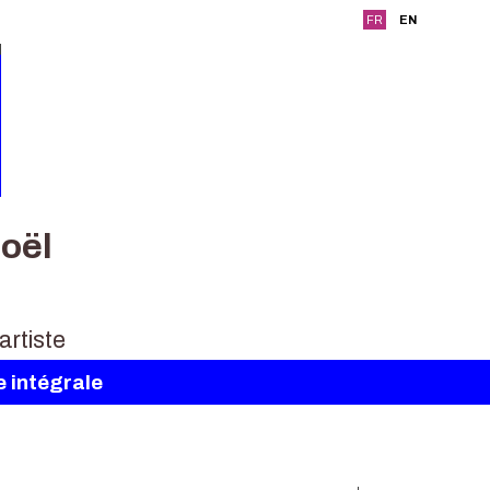
FR
EN
oël
e intégrale