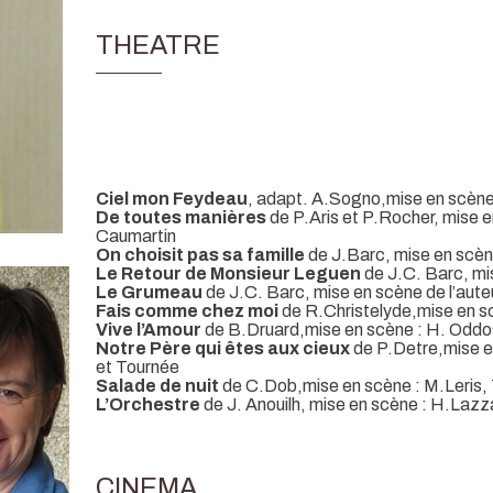
THEATRE
Ciel mon Feydeau
, adapt. A.Sogno,mise en scène 
De toutes manières
de P.Aris et P.Rocher, mise 
Caumartin
On choisit pas sa famille
de J.Barc, mise en scène
Le Retour de Monsieur Leguen
de J.C. Barc, mi
Le Grumeau
de J.C. Barc, mise en scène de l’aute
Fais comme chez moi
de R.Christelyde,mise en s
Vive l’Amour
de B.Druard,mise en scène : H. Oddo
Notre Père qui êtes aux cieux
de P.Detre,mise e
et Tournée
Salade de nuit
de C.Dob,mise en scène : M.Leris,
L’Orchestre
de J. Anouilh, mise en scène : H.Lazza
CINEMA