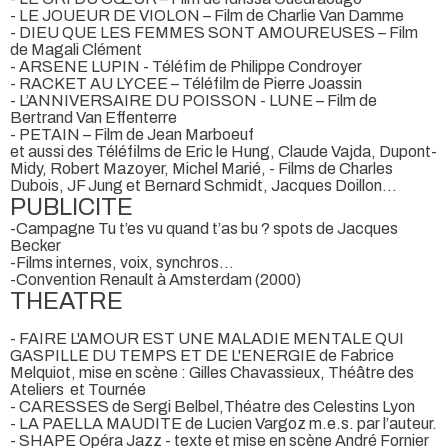
- LE JOUEUR DE VIOLON – Film de Charlie Van Damme
- DIEU QUE LES FEMMES SONT AMOUREUSES – Film
de Magali Clément
- ARSENE LUPIN - Téléfim de Philippe Condroyer
- RACKET AU LYCEE – Téléfilm de Pierre Joassin
- L’ANNIVERSAIRE DU POISSON - LUNE – Film de
Bertrand Van Effenterre
- PETAIN – Film de Jean Marboeuf
et aussi des Téléfilms de Eric le Hung, Claude Vajda, Dupont-
Midy, Robert Mazoyer, Michel Marié, - Films de Charles
Dubois, JF Jung et Bernard Schmidt, Jacques Doillon…
PUBLICITE
-Campagne Tu t’es vu quand t’as bu ? spots de Jacques
Becker
-Films internes, voix, synchros…
-Convention Renault à Amsterdam (2000)
THEATRE
- FAIRE L'AMOUR EST UNE MALADIE MENTALE QUI
GASPILLE DU TEMPS ET DE L'ENERGIE de Fabrice
Melquiot, mise en scène : Gilles Chavassieux, Théâtre des
Ateliers et Tournée
- CARESSES de Sergi Belbel,Théatre des Celestins Lyon
- LA PAELLA MAUDITE de Lucien Vargoz m.e.s. par l’auteur.
- SHAPE Opéra Jazz - texte et mise en scène André Fornier