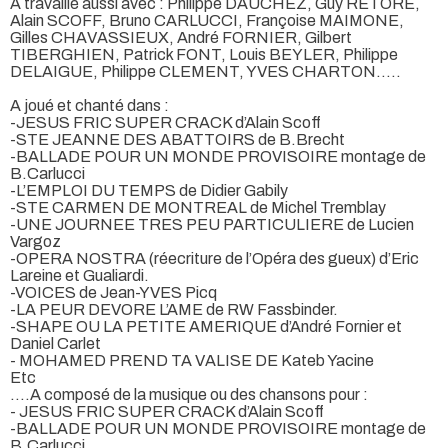
A travaillé aussi avec : Philippe DAUCHEZ, Guy RETORE,
Alain SCOFF, Bruno CARLUCCI, Françoise MAIMONE,
Gilles CHAVASSIEUX, André FORNIER, Gilbert
TIBERGHIEN, Patrick FONT, Louis BEYLER, Philippe
DELAIGUE, Philippe CLEMENT, YVES CHARTON…..
A joué et chanté dans :
-JESUS FRIC SUPER CRACK d’Alain Scoff
-STE JEANNE DES ABATTOIRS de B.Brecht
-BALLADE POUR UN MONDE PROVISOIRE montage de
B.Carlucci
-L’EMPLOI DU TEMPS de Didier Gabily
-STE CARMEN DE MONTREAL de Michel Tremblay
-UNE JOURNEE TRES PEU PARTICULIERE de Lucien
Vargoz
-OPERA NOSTRA (réecriture de l’Opéra des gueux) d’Eric
Lareine et Gualiardi.
-VOICES de Jean-YVES Picq
-LA PEUR DEVORE L’AME de RW Fassbinder.
-SHAPE OU LA PETITE AMERIQUE d’André Fornier et
Daniel Carlet
- MOHAMED PREND TA VALISE DE Kateb Yacine
Etc
….A composé de la musique ou des chansons pour :
- JESUS FRIC SUPER CRACK d’Alain Scoff
-BALLADE POUR UN MONDE PROVISOIRE montage de
B.Carlucci