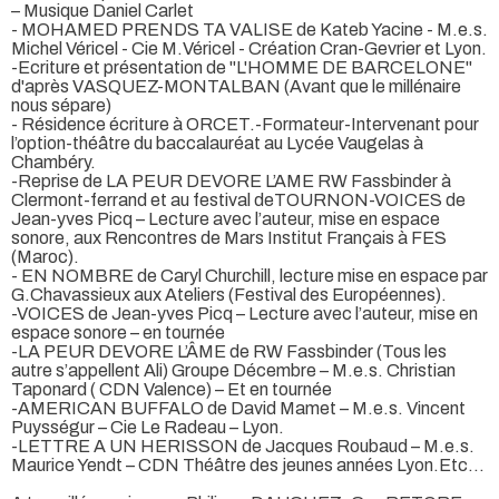
– Musique Daniel Carlet
- MOHAMED PRENDS TA VALISE de Kateb Yacine - M.e.s.
Michel Véricel - Cie M.Véricel - Création Cran-Gevrier et Lyon.
-Ecriture et présentation de "L'HOMME DE BARCELONE"
d'après VASQUEZ-MONTALBAN (Avant que le millénaire
nous sépare)
- Résidence écriture à ORCET.-Formateur-Intervenant pour
l’option-théâtre du baccalauréat au Lycée Vaugelas à
Chambéry.
-Reprise de LA PEUR DEVORE L’AME RW Fassbinder à
Clermont-ferrand et au festival deTOURNON-VOICES de
Jean-yves Picq – Lecture avec l’auteur, mise en espace
sonore, aux Rencontres de Mars Institut Français à FES
(Maroc).
- EN NOMBRE de Caryl Churchill, lecture mise en espace par
G.Chavassieux aux Ateliers (Festival des Européennes).
-VOICES de Jean-yves Picq – Lecture avec l’auteur, mise en
espace sonore – en tournée
-LA PEUR DEVORE L’ÂME de RW Fassbinder (Tous les
autre s’appellent Ali) Groupe Décembre – M.e.s. Christian
Taponard ( CDN Valence) – Et en tournée
-AMERICAN BUFFALO de David Mamet – M.e.s. Vincent
Puysségur – Cie Le Radeau – Lyon.
-LETTRE A UN HERISSON de Jacques Roubaud – M.e.s.
Maurice Yendt – CDN Théâtre des jeunes années Lyon.Etc...