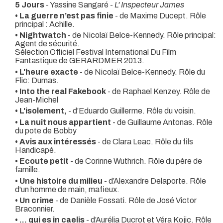
5 Jours
- Yassine Sangaré -
L' Inspecteur James
• La guerre n’est pas finie
- de Maxime Ducept. Rôle
principal : Achille.
• Nightwatch
- de Nicolaï Belce-Kennedy. Rôle principal:
Agent de sécurité.
Sélection Officiel Festival International Du Film
Fantastique de GERARDMER 2013.
• L'heure exacte
- de Nicolaï Belce-Kennedy. Rôle du
Flic: Dumas.
• Into the real Fakebook
- de Raphael Kenzey. Rôle de
Jean-Michel
• L'isolement,
- d’Eduardo Guillerme. Rôle du voisin.
• La nuit nous appartient
- de Guillaume Antonas. Rôle
du pote de Bobby
• Avis aux intéressés
- de Clara Leac. Rôle du fils
Handicapé.
• Ecoute petit
- de Corinne Wuthrich. Rôle du père de
famille.
• Une histoire du milieu
- d’Alexandre Delaporte. Rôle
d'un homme de main, mafieux.
• Un crime
- de Danièle Fossati. Rôle de José Victor
Braconnier.
• ... qui es in caelis
- d’Aurélia Ducrot et Véra Kojic. Rôle