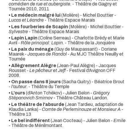
comédien de rue et aubergiste.
- Théâtre de Gagny et
Tournée 2010, 2011
• Le médecin malgré lui
(Molière) - Michel Bouttier -
Lucas et Léandre
- Théâtre Espace Marais
• Les fourberies de Scapin
(Molière) - Michel Bouttier -
Sylvestre
- Théâtre Espace Marais
• Lapin Lapin
(Coline Serreau) - Charlotte Brédy et Marie
Avril -
Rôle principal: Lapin.
- Théâtre de la Jonquière
• La paix du ménage
(Guy de Maupassant) - Doriane
Maarek -
Jacques de Randol
- Au MJC Théâtre Neuilly et
Tournée
• Allègrement Alègre
(Jean-Paul Alègre) - Jacques
Rousset -
Le pêcheur et Jeff
- Festival d'Avignon OFF
2008.
• On passe dans 8 jours
(Sacha Guitry) - Béatrice Brout
-
l'auteur.
- Théâtre du Temple
• L'ours
(d'Anton Tchékov) - Julien Belon -
Grégory
Stépanovich Smirnov
- Théâtre Château Landon.
• Le théâtre de l'absurde
(Jean Tardieu, adaptation de
Klaudia Lanka) -
Comte de Perleminouze et Monsieur A
-
Théâtre 13
• Le bel indifférent
(Jean Cocteau) - Julien Belon -
Emile
- Théâtre de Ménilmontant.