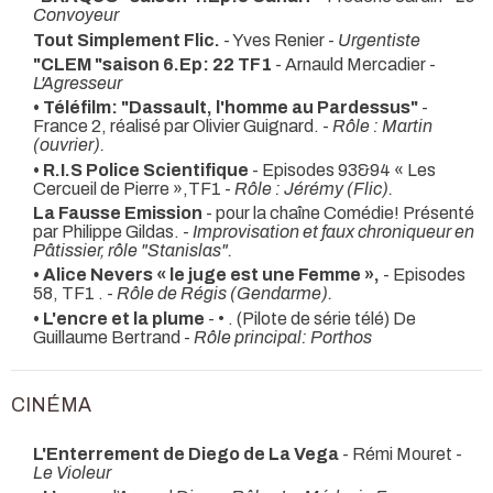
Convoyeur
Tout Simplement Flic.
- Yves Renier -
Urgentiste
"CLEM "saison 6.Ep: 22 TF1
- Arnauld Mercadier -
L'Agresseur
• Téléfilm: "Dassault, l'homme au Pardessus"
-
France 2, réalisé par Olivier Guignard. -
Rôle : Martin
(ouvrier).
• R.I.S Police Scientifique
- Episodes 93&94 « Les
Cercueil de Pierre »,TF1 -
Rôle : Jérémy (Flic).
La Fausse Emission
- pour la chaîne Comédie! Présenté
par Philippe Gildas. -
Improvisation et faux chroniqueur en
Pâtissier, rôle "Stanislas".
• Alice Nevers « le juge est une Femme »,
- Episodes
58, TF1 . -
Rôle de Régis (Gendarme).
• L'encre et la plume
- • . (Pilote de série télé) De
Guillaume Bertrand -
Rôle principal: Porthos
CINÉMA
L'Enterrement de Diego de La Vega
- Rémi Mouret -
Le Violeur