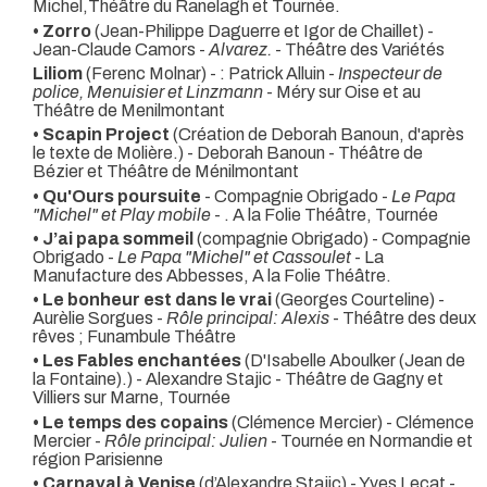
Michel,Théâtre du Ranelagh et Tournée.
• Zorro
(Jean-Philippe Daguerre et Igor de Chaillet) -
Jean-Claude Camors -
Alvarez.
- Théâtre des Variétés
Liliom
(Ferenc Molnar) - : Patrick Alluin -
Inspecteur de
police, Menuisier et Linzmann
- Méry sur Oise et au
Théâtre de Menilmontant
• Scapin Project
(Création de Deborah Banoun, d'après
le texte de Molière.) - Deborah Banoun
- Théâtre de
Bézier et Théâtre de Ménilmontant
• Qu'Ours poursuite
- Compagnie Obrigado -
Le Papa
"Michel" et Play mobile
- . A la Folie Théâtre, Tournée
• J’ai papa sommeil
(compagnie Obrigado) - Compagnie
Obrigado -
Le Papa "Michel" et Cassoulet
- La
Manufacture des Abbesses, A la Folie Théâtre.
• Le bonheur est dans le vrai
(Georges Courteline) -
Aurèlie Sorgues -
Rôle principal: Alexis
- Théâtre des deux
rêves ; Funambule Théâtre
• Les Fables enchantées
(D'Isabelle Aboulker (Jean de
la Fontaine).) - Alexandre Stajic
- Théâtre de Gagny et
Villiers sur Marne, Tournée
• Le temps des copains
(Clémence Mercier) - Clémence
Mercier -
Rôle principal: Julien
- Tournée en Normandie et
région Parisienne
• Carnaval à Venise
(d’Alexandre Stajic) - Yves Lecat -