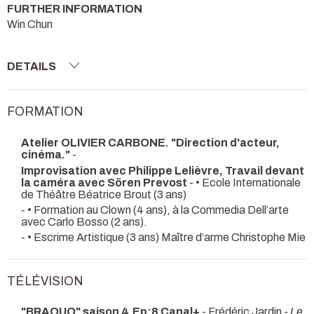
FURTHER INFORMATION
Win Chun
DETAILS
FORMATION
Atelier OLIVIER CARBONE. "Direction d'acteur,
cinéma."
-
Improvisation avec Philippe Lelièvre, Travail devant
la caméra avec Sören Prevost
- • Ecole Internationale
de Théâtre Béatrice Brout (3 ans)
- • Formation au Clown (4 ans), à la Commedia Dell’arte
avec Carlo Bosso (2 ans).
- • Escrime Artistique (3 ans) Maître d’arme Christophe Mie
TÉLÉVISION
"BRAQUO" saison 4.Ep:8 Canal+
- Frédéric Jardin -
Le