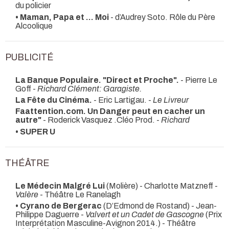
du policier
• Maman, Papa et ... Moi
- d’Audrey Soto. Rôle du Père
Alcoolique
PUBLICITÉ
La Banque Populaire. "Direct et Proche".
- Pierre Le
Goff -
Richard Clément: Garagiste.
La Fête du Cinéma.
- Eric Lartigau. -
Le Livreur
Faattention.com. Un Danger peut en cacher un
autre"
- Roderick Vasquez .Cléo Prod. -
Richard
• SUPER U
THÉÂTRE
Le Médecin Malgré Lui
(Molière) - Charlotte Matzneff -
Valère
- Théâtre Le Ranelagh
• Cyrano de Bergerac
(D’Edmond de Rostand) - Jean-
Philippe Daguerre -
Valvert et un Cadet de Gascogne
(Prix
Interprétation Masculine-Avignon 2014.) - Théâtre