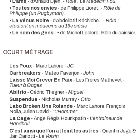
• L’ame
- d’Arnaud Djen. -
Rôle : Le Médecin Fou.
• Toutes nos envies
- de Philippe Lioret. -
Rôle de
Philippe (un Rugbyman).
• La Vénus Noire
- d'Abdellatif Kéchiche.. -
Rôle :
étudiant en médecine au 19e siècle
• Le nom des gens
- • de Michel Leclerc. Rôle du caissier.
COURT MÉTRAGE
Les Poux
- Marc Lahore -
JC
Carbreakers
- Mateo Faverjon -
John
Laisse Moi Crever En Paix
- Les Frères Mathevet -
Tueur à Gages
Abitrio
- Cédric Thegner -
Miguel
Suspendue
- Nicholas Murray -
Otto
Labo Broken.Une Rolande
- Marc Lahore,François
Nolla,Julien David -
"L'Homme"
La Cage
- Ange Régis Hounkpatin -
L’entraîneur de
Handball
C'est ainsi que l'on atteint les astres
- Quentin Jego &
Jan Carlotti -
Le Voisin