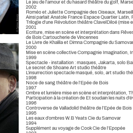
Le jeu de l’amour et du hasard théâtre du golf, Marsei
2002
Roméo et Juliette Compagnie des Oiseaux, Marseil
Ainsi parlait Anatole France Espace Quartier Latin, 
Trilogie d’une Révolution théâtre ClavelDiloé (mise
2001
Ecriture, mise en scène et interprétation dans Rêv
de Bois Cartoucherie de Vincennes
Le Livre de Khalila et Dimna Compagnie du Samovar, 
2000
Mise en scène collective Compagnie Imagination, In
1999
Spectacle - installation : masques, Jakarta, solo Ba
Le secret de Shoane Art studio théâtre
L’insurrection spectacle masqué, solo, art studio th
1998
Noce de sang théâtre de l’Epée de Bois
1997
Ombre et lumière mise en scène et interprétation, T
Participation à la création de Et soudain les nuits d’é
1996
Controverse de Valladolid théâtre de l’Epée de Bois
1995
Les eaux d’ombres W.B Yeats Cie du Samovar
1994
Supplément au voyage de Cook Cie de l’Epopée