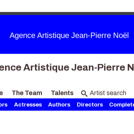
Agence Artistique Jean-Pierre Noël
ence Artistique Jean-Pierre N
e
The Team
Talents
ors
Actresses
Authors
Directors
Complete