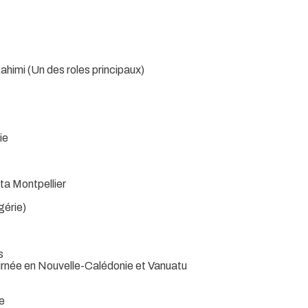
himi (Un des roles principaux)
ie
ta Montpellier
gérie)
s
ournée en Nouvelle-Calédonie et Vanuatu
e