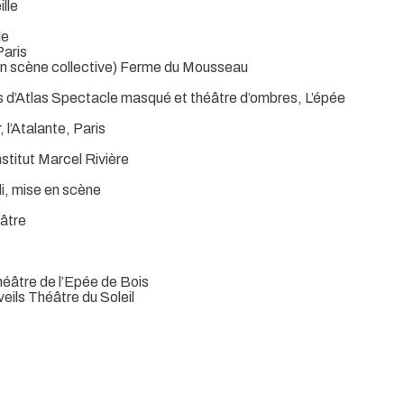
lle
le
Paris
 en scène collective) Ferme du Mousseau
es d’Atlas Spectacle masqué et théâtre d’ombres, L’épée
l’Atalante, Paris
stitut Marcel Rivière
li, mise en scène
éâtre
héâtre de l’Epée de Bois
veils Théâtre du Soleil