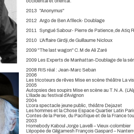
occidental et oriental.
2013 "Anonymus"
2012 Argo de Ben Aflleck- Doublage
2011 Syngué Sabour- Pierre de Patience,de Atiq Ra
2010 L'Affaire Girdji,de Guillaume Nicloux
2009 "The last wagon" C.M de Ali Zaré
2009 Les Experts de Manhattan-Doublage de la sér
2008 RIS réal : Jean-Marc Seban
2006
Les tricoteurs de rêves Mise en scène théâtre La vis
2005
Autopsies des soupirs Mise en scène au T.N.A. (L’Al
L’Iliade au festival d’Avignon
2004
L’cora spectacle jeune public, théâtre Dejazet
Les hommes et la Chose Espace Quartier Latin Pari
Contes de la Perse, du Pacifique et de la France t
2003
Homebody Kaboul Jorge Lavelli – Vieux-colombier
L’épopée de Gilgamesh François Gaspard – Nanterr