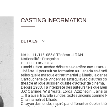
CASTING INFORMATION
DETAILS
Né le : 11 /11/1953 à Téhéran – IRAN
Nationalité : Française
PETITE HISTOIRE…………
Hamid Réza Javdan débute sa carrière aux Etats-Uni
Théâtre. Il poursuit sa formation au Canada en étudi
telles que le masque et l’art martial Bâlinais, la danse,
Cartoucherie de Vincennes ainsi qu’avec d’autres 
théâtre et joue aussi en qualité d’acteur de cinéma.
Depuis 1983, il a interprété des auteurs tels que 
J.C Carrière, W.B Yeats, Lorca, Aziz néçin… ainsi q
… Il a aussi travaillé sur des textes anciens comme 
Chahnameh et L’Iliade.
Citoyen du monde, inspiré par différentes écoles théâ