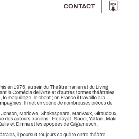
CONTACT
s en 1976, au sein du Théâtre Iranien et du Living
ant la Comédia dell’Arte et d’autres formes théâtrales
 le maquillage, le chant ; en France il travaille à la
compagnies. Il met en scène de nombreuses pièces de
Ben Jonson, Marlowe, Shakespeare, Marivaux, Giraudoux,
ue des auteurs Iraniens : Hedayat, Saedi, Yalfani, Maki
Kalila et Dimna et les épopées de Gilgamesch ,
trales, il poursuit toujours sa quête entre théâtre