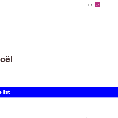
FR
EN
oël
 list