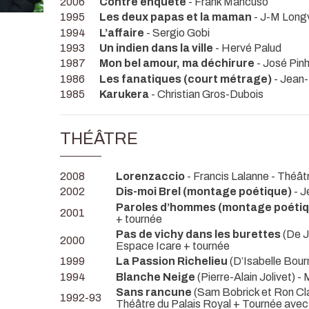
2006
Contre enquête
- Frank Mancuso
1995
Les deux papas et la maman
- J-M Long
1994
L’affaire
- Sergio Gobi
1993
Un indien dans la ville
- Hervé Palud
1987
Mon bel amour, ma déchirure
- José Pinh
1986
Les fanatiques (court métrage)
- Jean-
1985
Karukera
- Christian Gros-Dubois
THÉÂTRE
2008
Lorenzaccio
- Francis Lalanne
- Théât
2002
Dis-moi Brel (montage poétique)
- J
Paroles d’hommes (montage poétiq
2001
+ tournée
Pas de vichy dans les burettes
(De J
2000
Espace Icare + tournée
1999
La Passion Richelieu
(D’Isabelle Bourn
1994
Blanche Neige
(Pierre-Alain Jolivet) -
Sans rancune
(Sam Bobrick et Ron Cla
1992-93
Théâtre du Palais Royal + Tournée avec