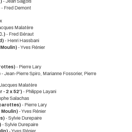
)
- Jean Sagols
)
- Fred Demont
x
acques Malatère
C.)
- Fred Béraut
d)
- Henri Hassbani
 Moulin)
- Yves Rénier
rottes)
- Pierre Lary
)
- Jean-Pierre Spiro, Marianne Fossorier, Pierre
 Jacques Malatère
 - 2 x 52’)
- Philippe Layani
tophe Salachas
carottes)
- Pierre Lary
 Moulin)
- Yves Rénier
ns)
- Sylvie Durepaire
)
- Sylvie Durepaire
lin)
- Yves Rénier