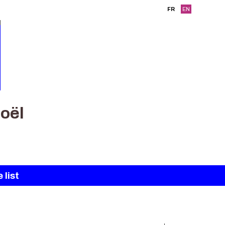
FR
EN
oël
 list