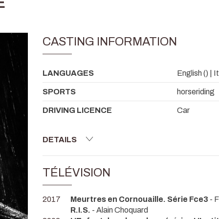
E
CASTING INFORMATION
LANGUAGES
English () | It
SPORTS
horseriding
DRIVING LICENCE
Car
DETAILS
TÉLÉVISION
2017
Meurtres en Cornouaille. Série Fce3
- 
R.I.S.
- Alain Choquard