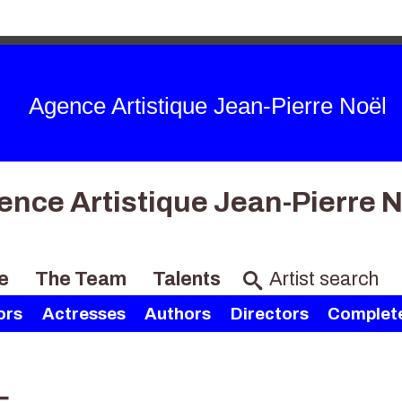
Agence Artistique Jean-Pierre Noël
ence Artistique Jean-Pierre N
e
The Team
Talents
ors
Actresses
Authors
Directors
Complete