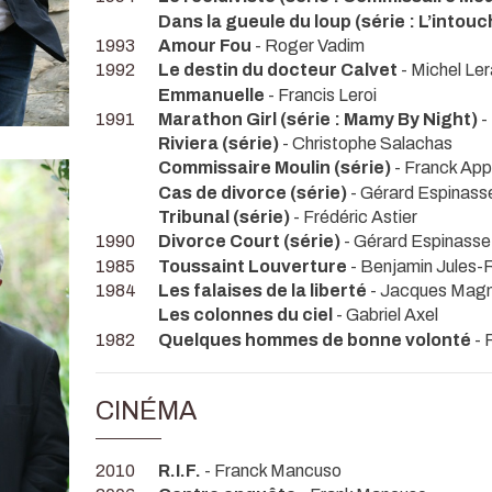
Dans la gueule du loup (série : L’intou
1993
Amour Fou
- Roger Vadim
1992
Le destin du docteur Calvet
- Michel Le
Emmanuelle
- Francis Leroi
1991
Marathon Girl (série : Mamy By Night)
-
Riviera (série)
- Christophe Salachas
Commissaire Moulin (série)
- Franck App
Cas de divorce (série)
- Gérard Espinass
Tribunal (série)
- Frédéric Astier
1990
Divorce Court (série)
- Gérard Espinasse
1985
Toussaint Louverture
- Benjamin Jules-
1984
Les falaises de la liberté
- Jacques Magn
Les colonnes du ciel
- Gabriel Axel
1982
Quelques hommes de bonne volonté
- F
CINÉMA
2010
R.I.F.
- Franck Mancuso