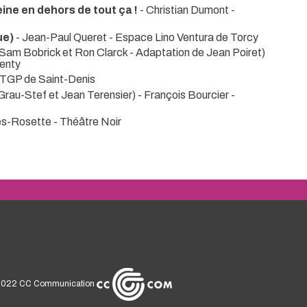
eine en dehors de tout ça !
- Christian Dumont
-
ue)
- Jean-Paul Queret
- Espace Lino Ventura de Torcy
Sam Bobrick et Ron Clarck - Adaptation de Jean Poiret)
senty
 TGP de Saint-Denis
 Grau-Stef et Jean Terensier) - François Bourcier
-
les-Rosette
- Théâtre Noir
2022
CC Communication