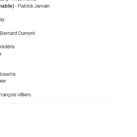
chable)
- Patrick Jamain
ray
 Bernard Dumont
rédéris
e
Rosette
ier
rançois Villiers