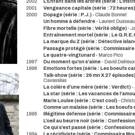
2002
L’Enfant dans les arbres (série : L’Instit
2001
Vengeance capitale (série : 72 heures
2000
Dopage (série : P.J.)
- Claude Bonnet
Un homme à défendre
- Laurent Dusseau
Fibre mortelle (série : Vérité oblige)
- J
Entraînement mortel (série : Le G.R.E.
La marque du Z (série : Détective islan
Passage protégé (série : Commissaire
Le quatre-vingtunard
- Marco Pico
1997
Du moment qu’on s’aime
- David Delrieux
1996
Emotions fortes (série : Les boeufs ca
Talk-show (série : 26 mn X 27 épisodes
Cavassilas
La colère d’une mère (série : Verdict)
-
La star (série : Les vacances de l’amour
Marie Louise (série : C’est cool)
- Chris
Comme un malaise (série : Les boeufs 
1995
Illégitime défense (série : Commissaire
L’oeil au beurre noir (série : Confessio
Ce qui s’est passé (série : Confessions
1994
Le récidiviste (série : Commissaire Mou