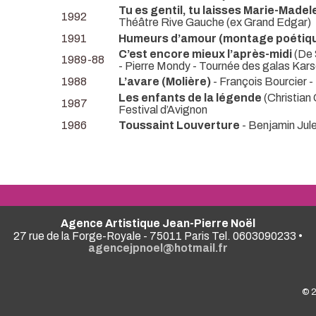
Tu es gentil, tu laisses Marie-Madel
1992
Théâtre Rive Gauche (ex Grand Edgar)
1991
Humeurs d’amour (montage poétiq
C’est encore mieux l’après-midi
(De 
1989-88
- Pierre Mondy
- Tournée des galas Kar
1988
L’avare (Molière)
- François Bourcier
-
Les enfants de la légende
(Christian
1987
Festival d’Avignon
1986
Toussaint Louverture
- Benjamin Ju
Agence Artistique Jean-Pierre Noël
27 rue de la Forge-Royale - 75011 Paris Tel. 0603090233 •
agencejpnoel@hotmail.fr
© 