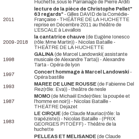
Huchette,sous le Parrainage de Pierre Arditi
lecture de la pièce de Christophe Pellet"
63 regards"
- Gilles DAVID de la Comédie-
2011
Française
- THÉÂTRE DE LA HUCHETTE
reprise en Décembre 2011 au théâtre de
L’ESCALE à Levallois
la cantatrice chauve
(de Eugène Ionesco
2009-2018
(rôle:Mme Martin)) - Nicolas Bataille
-
THEÂTRE DE LA HUCHETTE
GALINA
(de Marcel Landowski( assistante
1998
musicale de Alexandre Tarta)) - Alexandre
Tarta
- Opéra de lyon
Concert hommage à Marcel Landowski
-
1997
Opéra bastille
MAREE DE LUNE ROUSSE
(de Fabienne Del
1993
Rez(rôle: Eva))
- theâtre de nesle
MOMO
(de Michaël Ende(rôles: la poupée et
1987
l’homme en noir)) - Nicolas Bataille
-
THEÄTRE Dejazet
LE CIRQUE
(de Claude Mauriac(rôle: la
trapéziste)) - Nicolas Bataille -
(PRIX
1983
GEORGES PITOËFF) - Théâtre de la
huchette
PELLEAS ET MELISANDE
(de Claude