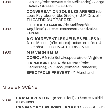
1980
Debussy(rôle: servante de Mélisande)) - Jorge
Lavelli
- OPERA DE PARIS
CONVERSATION SOUS LES ARBRES
(de
Louis Feyrabend(rôle: Gisèle)) - J.P. Dravel
-
THEÄTRE DU TRAPEZE
GEORGES DANDIN
(de Molière(rôle:
1983
Angélique)) - René Jeaunneau
- festival de
valreas
A QUOI RÊVENT LES JEUNES FILLES
(de
A. de Musset (rôle: ninon)) - mise en scène: J.
L. Cochet
- FESTIVAL DE DIVONNE
1980
festival de sarlat
CORIOLAN
(de Schakespeare(rôle: Virgilie))
CARMOSINE
(de A. de Musset (rôle:
Carmosine)) - Y. Gasc (comédie française)
SPECTACLE PREVERT
- Y. Marchand
MISE EN SCÈNE
LA MALAVENTURE
(Kossi Efoui)
- Théâtre Naldini
2009
à Levallois
L’ENFANT ET LES SORTILEGES
(Maurice Ravel) -