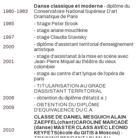
Danse classique et moderne
- diplôme du
1980-1983
Conservatoire National Supérieur D’art
Dramatique de Paris
1985
- Stage Peter Brook
- stage ariane mouchkine
1997
- stage Claudia Stavisky
- diplôme d’assistant territorial d’enseignement
2000
artistique
- stage d’assistanat à la mise en scène avec
2001
Jean-Pierre Miquel au théâtre du vieux
colombier
- stage au centre d’art lyrique de l’opéra de
paris
- TITULARISATION AU GRADE
D’ASSISTANT TERRITORIAL
2006
- obtention du diplôme d’état(d.e.)
- OBTENTION DU DIPLÔME
2009
D’EQUIVALENCE DU C.A.
CLASSE DE DANIEL MESGUICH ALAIN
ZAEPFEL(chant)CAROLINE MARCADÉ
(danse) MASTER CLASS AVEC LEONID
2010
KEYFETS(école du GITIS à Moscou)
-
TRAINING PENDANT UN AN AU