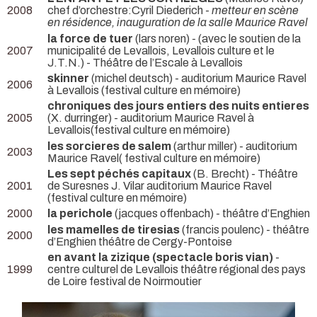
2008
chef d’orchestre:Cyril Diederich -
metteur en scène
en résidence, inauguration de la salle Maurice Ravel
la force de tuer
(lars noren) -
(avec le soutien de la
2007
municipalité de Levallois, Levallois culture et le
J.T.N.) - Théâtre de l’Escale à Levallois
skinner
(michel deutsch)
- auditorium Maurice Ravel
2006
à Levallois (festival culture en mémoire)
chroniques des jours entiers des nuits entieres
2005
(X. durringer)
- auditorium Maurice Ravel à
Levallois(festival culture en mémoire)
les sorcieres de salem
(arthur miller)
- auditorium
2003
Maurice Ravel( festival culture en mémoire)
Les sept péchés capitaux
(B. Brecht)
- Théâtre
2001
de Suresnes J. Vilar auditorium Maurice Ravel
(festival culture en mémoire)
2000
la perichole
(jacques offenbach)
- théâtre d’Enghien
les mamelles de tiresias
(francis poulenc)
- théâtre
2000
d’Enghien théâtre de Cergy-Pontoise
en avant la zizique (spectacle boris vian)
-
1999
centre culturel de Levallois théâtre régional des pays
de Loire festival de Noirmoutier