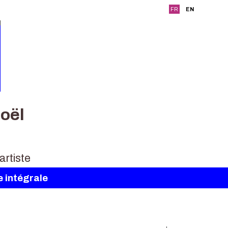
FR
EN
oël
e intégrale