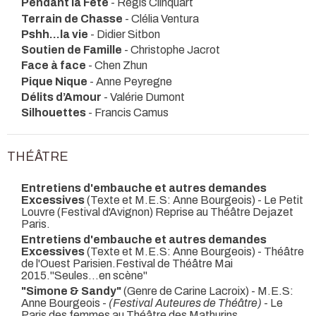
Pendant la Fête
- Régis Clinquart
Terrain de Chasse
- Clélia Ventura
Pshh…la vie
- Didier Sitbon
Soutien de Famille
- Christophe Jacrot
Face à face
- Chen Zhun
Pique Nique
- Anne Peyregne
Délits d’Amour
- Valérie Dumont
Silhouettes
- Francis Camus
THÉÂTRE
Entretiens d'embauche et autres demandes
Excessives
(Texte et M.E.S: Anne Bourgeois)
- Le Petit
Louvre (Festival d'Avignon) Reprise au Théâtre Dejazet
Paris.
Entretiens d'embauche et autres demandes
Excessives
(Texte et M.E.S: Anne Bourgeois)
- Théâtre
de l'Ouest Parisien.Festival de Théâtre Mai
2015."Seules...en scène"
"Simone & Sandy"
(Genre de Carine Lacroix) - M.E.S:
Anne Bourgeois -
(Festival Auteures de Théâtre)
- Le
Paris des femmes au Théâtre des Mathurins