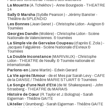
La Mouette
(A.Tchekhov ) - Anne Bourgeois
- THEATRE
14
Sally & Marsha
(Sybille Pearson ) - Jérémy Banster
-
Théâtre du SPLENDID
Les Bonnes
(Jean Genet ) - Christophe Lidon
- Avignon &
Tournées
Georges Dandin
(Molière) - Christophe Lidon
- Scène
Nationale de Valenciennes. & tournées
La Simple vie de Gervaise Coupeau
(d’après E.Zola ) -
Jacques Falguières
- Scène Nationale d’Evreux &
Tournées
La Double Inconstance
(MARIVAUX) - Christophe
Lidon
- THEATRE de Neuilly. & Tournée nationale et
internationale.
Parlons-en
(Jane Martin) - Edwin Gerard
La Vie après l’Amour
- de et Mes par Sarah Levy
- CAFE
de la DANSE / Théâtre MARIE STUART & Tournées
Le Songe d’une Nuit d’Eté
(de W. Shakespeare) - John
Strasberg
- THEATRE du MARAIS
Histoire de Cœur
(R.Taylor et J.Bologna) - Sarah
Eigerman
- Théâtre GAITE
L’Atelier
( Grumberg) - Sarah Eigerman
- Théâtre GAITE