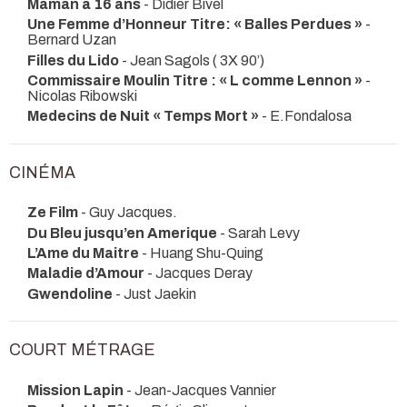
Maman a 16 ans
- Didier Bivel
Une Femme d’Honneur Titre: « Balles Perdues »
-
Bernard Uzan
Filles du Lido
- Jean Sagols ( 3X 90’)
Commissaire Moulin Titre : « L comme Lennon »
-
Nicolas Ribowski
Medecins de Nuit « Temps Mort »
- E.Fondalosa
CINÉMA
Ze Film
- Guy Jacques.
Du Bleu jusqu’en Amerique
- Sarah Levy
L’Ame du Maitre
- Huang Shu-Quing
Maladie d’Amour
- Jacques Deray
Gwendoline
- Just Jaekin
COURT MÉTRAGE
Mission Lapin
- Jean-Jacques Vannier