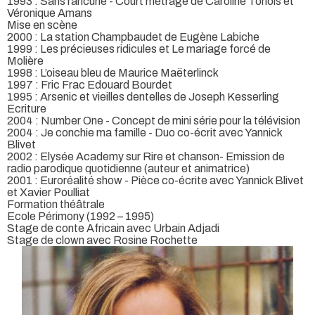
1993 : Sans rancune - Court métrage de Caroline Torlois et
Véronique Amans
Mise en scène
2000 : La station Champbaudet de Eugène Labiche
1999 : Les précieuses ridicules et Le mariage forcé de
Molière
1998 : L’oiseau bleu de Maurice Maëterlinck
1997 : Fric Frac Edouard Bourdet
1995 : Arsenic et vieilles dentelles de Joseph Kesserling
Ecriture
2004 : Number One - Concept de mini série pour la télévision
2004 : Je conchie ma famille - Duo co-écrit avec Yannick
Blivet
2002 : Elysée Academy sur Rire et chanson- Emission de
radio parodique quotidienne (auteur et animatrice)
2001 : Euroréalité show - Pièce co-écrite avec Yannick Blivet
et Xavier Poulliat
Formation théâtrale
Ecole Périmony (1992 – 1995)
Stage de conte Africain avec Urbain Adjadi
Stage de clown avec Rosine Rochette