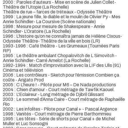
2000 : Paroles d’auteurs - Mise en scène de Julien Collet-
Théâtre de l’Utopie (La Rochelle)
Théâtre de rue – farces de tréteaux - Odyssée Théâtre
1999 : La jeune fille, le diable et le moulin de Olivier Py - Mes
Annie Schindler- La Coursive (Scène nationale)
1998 : Mesure pour mesure de Shakespeare - Annie
Schindler- L’Oratoire (La Rochelle)
1996 : L’histoire qu’on ne connaîtra jamais de Hélène Cixous-
Odyssée Théâtre- Théâtre de la ville en bois (LR)
1993-1996 : Café théâtre - Les Grumeaux (Tournées Paris
RP)
1995 : Le théâtre ambulant Chopalovitch de L Simovitch -
Annie Schindler- Carré Amelot (La Rochelle)
1992-1994 : Match d’improvisation avec la LIF des Ulis (91)
Cinéma et télévision
2006 : Les contrôleurs - Sketch pour l’émission Combien ça
coûte - Arigato Prod
2005 : C L’heure ! - Pilote pour M6 – De Nada productions
2004 : Chien d'amour - Court métrage de Tawfik Kaouel.
2003 : L'Eclaireur - Long métrage de Djibril Glissant
2003 : Le sommeil d’Anna Caire - Court métrage de Raphaëlle
Rio
2002 : Les infolites - Pilote pour Canal + - Pascal Argence
1998 : Vanités - Court métrage de Pierre Berthommieu
1995 : Les têtes - Série de shorts pour Canal + de Michel
Muller et Luc Sonsogni