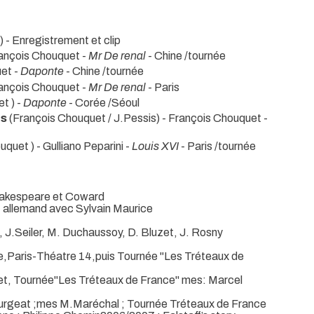
 )
- Enregistrement et clip
rançois Chouquet -
Mr De renal
- Chine /tournée
et -
Daponte
- Chine /tournée
rançois Chouquet -
Mr De renal
- Paris
t ) -
Daponte
- Corée /Séoul
es
(François Chouquet / J.Pessis) - François Chouquet -
quet ) - Gulliano Peparini -
Louis XVI
- Paris /tournée
shakespeare et Coward
t allemand avec Sylvain Maurice
, J.Seiler, M. Duchaussoy, D. Bluzet, J. Rosny
re,Paris-Théatre 14,puis Tournée "Les Tréteaux de
et, Tournée"Les Tréteaux de France" mes: Marcel
ourgeat ;mes M.Maréchal ; Tournée Tréteaux de France