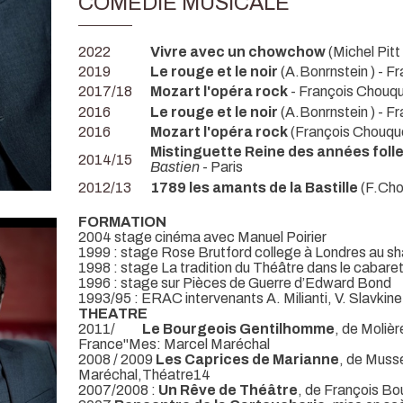
COMÉDIE MUSICALE
2022
Vivre avec un chowchow
(Michel Pitt
2019
Le rouge et le noir
(A.Bonrnstein ) - F
2017/18
Mozart l'opéra rock
- François Chouqu
2016
Le rouge et le noir
(A.Bonrnstein ) - F
2016
Mozart l'opéra rock
(François Chouque
Mistinguette Reine des années foll
2014/15
Bastien
- Paris
2012/13
1789 les amants de la Bastille
(F.Chou
FORMATION
2004 stage cinéma avec Manuel Poirier
1999 : stage Rose Brutford college à Londres au 
1998 : stage La tradition du Théâtre dans le cabare
1996 : stage sur Pièces de Guerre d’Edward Bond
1993/95 : ERAC intervenants A. Milianti, V. Slavkine
THEATRE
2011/
Le Bourgeois Gentilhomme
, de Moliè
France"Mes: Marcel Maréchal
2008 / 2009
Les Caprices de Marianne
, de Muss
Maréchal,Théatre14
2007/2008 :
Un Rêve de Théâtre
, de François B