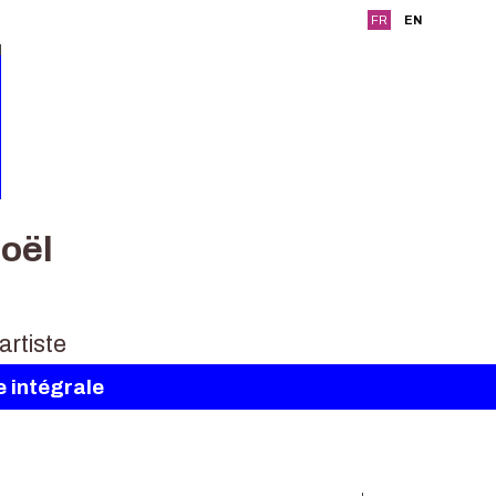
FR
EN
oël
e intégrale