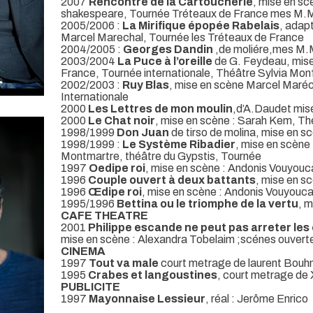
2007
Rencontre de la Cartoucherie
, mise en sc
shakespeare, Tournée Tréteaux de France mes M.
2005/2006 :
La Mirifique épopée Rabelais
, adap
Marcel Marechal, Tournée les Tréteaux de France
2004/2005 :
Georges Dandin
,de moliére,mes M.M
2003/2004
La Puce à l’oreille
de G. Feydeau, mise
France, Tournée internationale, Théâtre Sylvia Mon
2002/2003 :
Ruy Blas
, mise en scène Marcel Maré
Internationale
2000
Les Lettres de mon moulin
,d’A.Daudet mis
2000
Le Chat noir
, mise en scène : Sarah Kem, Th
1998/1999
Don Juan
de tirso de molina, mise en s
1998/1999 :
Le Système Ribadier
, mise en scène
Montmartre, théâtre du Gypstis, Tournée
1997
Oedipe roi
, mise en scène : Andonis Vouyouc
1996
Couple ouvert à deux battants
, mise en s
1996
Œdipe roi
, mise en scène : Andonis Vouyouc
1995/1996
Bettina ou le triomphe de la vertu
, 
CAFE THEATRE
2001
Philippe escande ne peut pas arreter le
mise en scène : Alexandra Tobelaim ;scénes ouverte
CINEMA
1997
Tout va male
court metrage de laurent Bouhn
1995
Crabes et langoustines
, court metrage de 
PUBLICITE
1997
Mayonnaise Lessieur
, réal : Jerôme Enrico