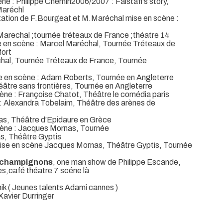
ène : Philippe Chemin2006/2007 : Falstaff’s story,
Maréchl
tation de F.Bourgeat et M.Maréchal mise en scène :
arechal ;tournée tréteaux de France ;théatre 14
 en scène : Marcel Maréchal, Tournée Tréteaux de
fort
chal, Tournée Tréteaux de France, Tournée
e en scène : Adam Roberts, Tournée en Angleterre
éâtre sans frontières, Tournée en Angleterre
cène : Françoise Chatot, Théâtre le comédia paris
 : Alexandra Tobelaim, Théâtre des arènes de
as, Théâtre d’Epidaure en Grèce
cène : Jacques Mornas, Tournée
as, Théâtre Gyptis
mise en scène Jacques Mornas, Théâtre Gyptis, Tournée
s champignons
, one man show de Philippe Escande,
s,café théatre 7 scéne là
ik ( Jeunes talents Adami cannes )
Xavier Durringer