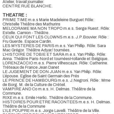
Atelier, travail journalier.
CENTRE RUE BLANCHE.
THEATRE :
PRIME TIME m.e.s Marie Madeleine Burguet Rôle:
Christelle Théâtre des Mathurins
MELODRAME MA NON TROPO m.e.s. Serge Ruest. Rôle:
Estelle. Camion - Théâtre.
CEUX QUI FONT LES CLOWNS m.e.s. J.P.Bouvier. Rôle :
Fru Guerde. Espace Cardin.
LES MYSTERES DE PARIS m.e.s. Yan Phillip. Rôle: Sara
Mac Grégor. Théâtre Adyar/ tournées.
L’HISTOIRE DE TOBIE ET SARA m.e.s. Yan Phillip. Rôle:
Anna. Théâtre Paris-Nord et tournéesHollande et Belgique.
LORENZACCIO m.e.s. Pierre Vilhescaze. Rôle: Catherine.
Tréteaux de France Jean Danet
LE JUGEMENT DE DON JUAN m.e.s. Yan Philip. Rôle:
L’épouse. Eglise de Saint Germain des Prés
LE PRINCE DE HAMBOURG m.e.s. J.Negroni. Rôle : Mme
de Borg. M. de la Culture de Créteil.
VAMPIRE AND Co m.e.s. H. Delmas. Théâtre de la
Commune.
RIXE m.e.s. Emile Herlic. Théâtre de la Commune.
HISTOIRES POUR ETRE RACONTEES m.e.s. H. Delmas.
Théâtre de la Commune
L’ILE POUPRE m.e.s. Jorge Lavelli. Théâtre de la Ville.