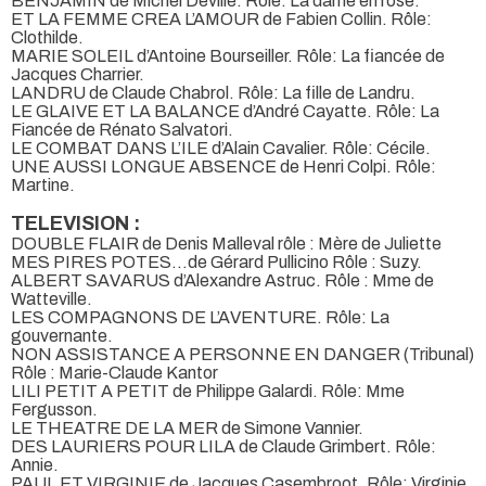
BENJAMIN de Michel Deville. Rôle: La dame en rose.
ET LA FEMME CREA L’AMOUR de Fabien Collin. Rôle:
Clothilde.
MARIE SOLEIL d’Antoine Bourseiller. Rôle: La fiancée de
Jacques Charrier.
LANDRU de Claude Chabrol. Rôle: La fille de Landru.
LE GLAIVE ET LA BALANCE d’André Cayatte. Rôle: La
Fiancée de Rénato Salvatori.
LE COMBAT DANS L’ILE d’Alain Cavalier. Rôle: Cécile.
UNE AUSSI LONGUE ABSENCE de Henri Colpi. Rôle:
Martine.
TELEVISION :
DOUBLE FLAIR de Denis Malleval rôle : Mère de Juliette
MES PIRES POTES…de Gérard Pullicino Rôle : Suzy.
ALBERT SAVARUS d’Alexandre Astruc. Rôle : Mme de
Watteville.
LES COMPAGNONS DE L’AVENTURE. Rôle: La
gouvernante.
NON ASSISTANCE A PERSONNE EN DANGER (Tribunal)
Rôle : Marie-Claude Kantor
LILI PETIT A PETIT de Philippe Galardi. Rôle: Mme
Fergusson.
LE THEATRE DE LA MER de Simone Vannier.
DES LAURIERS POUR LILA de Claude Grimbert. Rôle:
Annie.
PAUL ET VIRGINIE de Jacques Casembroot. Rôle: Virginie.