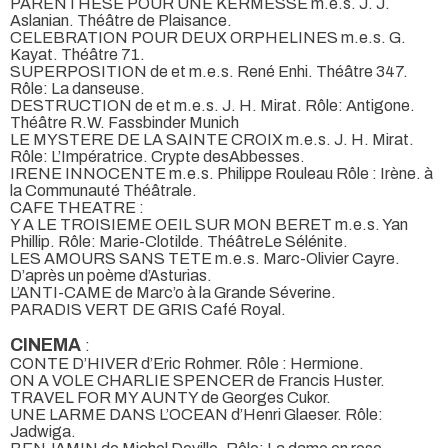
PARENTHESE POUR UNE KERMESSE m.e.s. J. J.
Aslanian. Théâtre de Plaisance.
CELEBRATION POUR DEUX ORPHELINES m.e.s. G.
Kayat. Théâtre 71.
SUPERPOSITION de et m.e.s. René Enhi. Théâtre 347.
Rôle: La danseuse.
DESTRUCTION de et m.e.s. J. H. Mirat. Rôle: Antigone.
Théâtre R.W. Fassbinder Munich
LE MYSTERE DE LA SAINTE CROIX m.e.s. J. H. Mirat.
Rôle: L’Impératrice. Crypte desAbbesses.
IRENE INNOCENTE m.e.s. Philippe Rouleau Rôle : Irène. à
la Communauté Théâtrale.
CAFE THEATRE :
Y A LE TROISIEME OEIL SUR MON BERET m.e.s. Yan
Phillip. Rôle: Marie-Clotilde. ThéâtreLe Sélénite.
LES AMOURS SANS TETE m.e.s. Marc-Olivier Cayre.
D’après un poème d’Asturias.
L’ANTI-CAME de Marc’o à la Grande Séverine.
PARADIS VERT DE GRIS Café Royal.
CINEMA
:
CONTE D’HIVER d’Eric Rohmer. Rôle : Hermione.
ON A VOLE CHARLIE SPENCER de Francis Huster.
TRAVEL FOR MY AUNTY de Georges Cukor.
UNE LARME DANS L’OCEAN d’Henri Glaeser. Rôle:
Jadwiga.