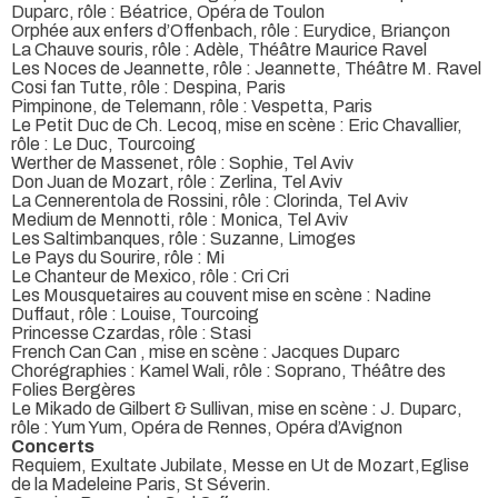
Duparc, rôle : Béatrice, Opéra de Toulon
Orphée aux enfers d’Offenbach, rôle : Eurydice, Briançon
La Chauve souris, rôle : Adèle, Théâtre Maurice Ravel
Les Noces de Jeannette, rôle : Jeannette, Théâtre M. Ravel
Cosi fan Tutte, rôle : Despina, Paris
Pimpinone, de Telemann, rôle : Vespetta, Paris
Le Petit Duc de Ch. Lecoq, mise en scène : Eric Chavallier,
rôle : Le Duc, Tourcoing
Werther de Massenet, rôle : Sophie, Tel Aviv
Don Juan de Mozart, rôle : Zerlina, Tel Aviv
La Cennerentola de Rossini, rôle : Clorinda, Tel Aviv
Medium de Mennotti, rôle : Monica, Tel Aviv
Les Saltimbanques, rôle : Suzanne, Limoges
Le Pays du Sourire, rôle : Mi
Le Chanteur de Mexico, rôle : Cri Cri
Les Mousquetaires au couvent mise en scène : Nadine
Duffaut, rôle : Louise, Tourcoing
Princesse Czardas, rôle : Stasi
French Can Can , mise en scène : Jacques Duparc
Chorégraphies : Kamel Wali, rôle : Soprano, Théâtre des
Folies Bergères
Le Mikado de Gilbert & Sullivan, mise en scène : J. Duparc,
rôle : Yum Yum, Opéra de Rennes, Opéra d’Avignon
Concerts
Requiem, Exultate Jubilate, Messe en Ut de Mozart,Eglise
de la Madeleine Paris, St Séverin.