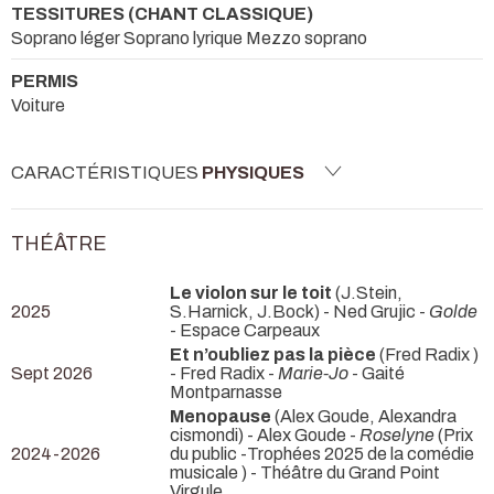
TESSITURES (CHANT CLASSIQUE)
Soprano léger Soprano lyrique Mezzo soprano
PERMIS
Voiture
CARACTÉRISTIQUES
PHYSIQUES
THÉÂTRE
Le violon sur le toit
(J.Stein,
2025
S.Harnick, J.Bock) - Ned Grujic -
Golde
- Espace Carpeaux
Et n’oubliez pas la pièce
(Fred Radix )
Sept 2026
- Fred Radix -
Marie-Jo
- Gaité
Montparnasse
Menopause
(Alex Goude, Alexandra
cismondi) - Alex Goude -
Roselyne
(Prix
2024-2026
du public -Trophées 2025 de la comédie
musicale ) - Théâtre du Grand Point
Virgule