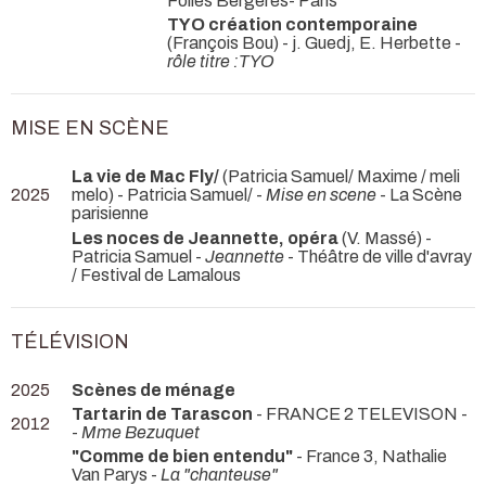
Folies Bergères- Paris
TYO création contemporaine
(François Bou) - j. Guedj, E. Herbette -
rôle titre :TYO
MISE EN SCÈNE
La vie de Mac Fly/
(Patricia Samuel/ Maxime / meli
2025
melo) - Patricia Samuel/ -
Mise en scene
- La Scène
parisienne
Les noces de Jeannette, opéra
(V. Massé) -
Patricia Samuel -
Jeannette
- Théâtre de ville d'avray
/ Festival de Lamalous
TÉLÉVISION
2025
Scènes de ménage
Tartarin de Tarascon
- FRANCE 2 TELEVISON -
2012
-
Mme Bezuquet
"Comme de bien entendu"
- France 3, Nathalie
Van Parys -
La "chanteuse"