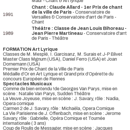
Maur - Chant & Art lyrique
Chant : Claude Allard - 1er Prix de chant
de la ville de Paris
- Conservatoire de
1991
Versailles & Conservatoire d'arrt de Paris -
Chant
Théâtre : Classe de Jean Louis Bihoreau -
1989
Jean Pierre Martineau
- Conservatoire d'arrt
de Paris - Théâtre
FORMATION Art Lyrique
Classes de M. Mesplé, I. Garcisanz, M. Surais et J-P Blivet
Master Class Mgnum (USA), Daniel Ferro (USA) et Joan
Dornemann (USA)
Premier Prix de Chant de la Ville de Paris
Médaille d’Or en Art Lyrique et Grand prix d’Opérette du
concours Européen de Rennes
Spectacles Musicaux
Comme de bien entendu !de Georges Van Parys, mise en
scène : Natalie Van Parys, Sudden Théâtre
La Veuve Joyeuse, mise en scène : J. Savary, rôle : Nadia,
Opera comique
Carmen 2 de J. Savary, rôle : Michaëla, Opera Comique
La Vie Parisienne de J. Offenbach, mise en scène : Jerome
Savary, rôle : Gabrielle, Opéra Comique et Tournée
internationale ( 3 ans)
Coup de Roulis de Messager, mise en scène : Jacques