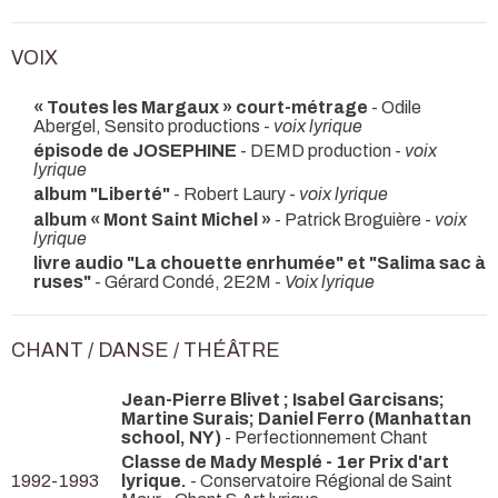
VOIX
« Toutes les Margaux » court-métrage
- Odile
Abergel, Sensito productions -
voix lyrique
épisode de JOSEPHINE
- DEMD production -
voix
lyrique
album "Liberté"
- Robert Laury -
voix lyrique
album « Mont Saint Michel »
- Patrick Broguière -
voix
lyrique
livre audio "La chouette enrhumée" et "Salima sac à
ruses"
- Gérard Condé, 2E2M -
Voix lyrique
CHANT / DANSE / THÉÂTRE
Jean-Pierre Blivet ; Isabel Garcisans;
Martine Surais; Daniel Ferro (Manhattan
school, NY)
- Perfectionnement Chant
Classe de Mady Mesplé - 1er Prix d'art
1992-1993
lyrique.
- Conservatoire Régional de Saint