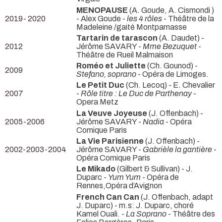
MENOPAUSE
(A. Goude, A. Cismondi )
2019- 2020
- Alex Goude -
les 4 rôles
- Théâtre de la
Madeleine /gaité Montparnasse
Tartarin de tarascon
(A. Daudet) -
2012
Jérôme SAVARY -
Mme Bezuquet
-
Théâtre de Rueil Malmaison
Roméo et Juliette
(Ch. Gounod) -
2009
Stefano, soprano
- Opéra de Limoges.
Le Petit Duc
(Ch. Lecoq) - E. Chevalier
2007
-
Rôle titre : Le Duc de Parthenay
-
Opera Metz
La Veuve Joyeuse
(J. Offenbach) -
2005-2006
Jérôme SAVARY -
Nadia
- Opéra
Comique Paris
La Vie Parisienne
(J. Offenbach) -
2002-2003-2004
Jérôme SAVARY -
Gabrièle la gantière
-
Opéra Comique Paris
Le Mikado
(Gilbert & Sullivan) - J.
Duparc -
Yum Yum
- Opéra de
Rennes,Opéra d’Avignon
French Can Can
(J. Offenbach, adapt
J. Duparc) - m.s: J. Duparc, choré
Kamel Ouali. -
La Soprano
- Théâtre des