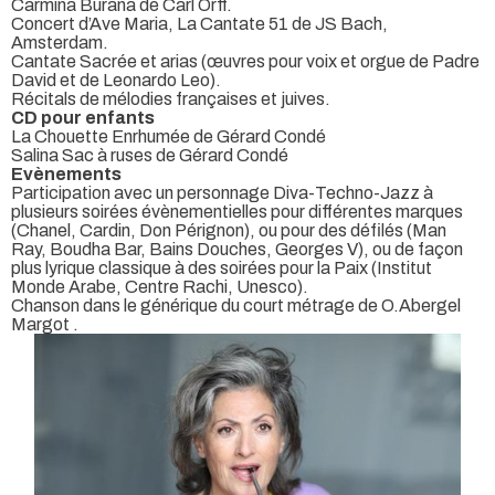
Carmina Burana de Carl Orff.
Concert d’Ave Maria, La Cantate 51 de JS Bach,
Amsterdam.
Cantate Sacrée et arias (œuvres pour voix et orgue de Padre
David et de Leonardo Leo).
Récitals de mélodies françaises et juives.
CD pour enfants
La Chouette Enrhumée de Gérard Condé
Salina Sac à ruses de Gérard Condé
Evènements
Participation avec un personnage Diva-Techno-Jazz à
plusieurs soirées évènementielles pour différentes marques
(Chanel, Cardin, Don Pérignon), ou pour des défilés (Man
Ray, Boudha Bar, Bains Douches, Georges V), ou de façon
plus lyrique classique à des soirées pour la Paix (Institut
Monde Arabe, Centre Rachi, Unesco).
Chanson dans le générique du court métrage de O.Abergel
Margot .