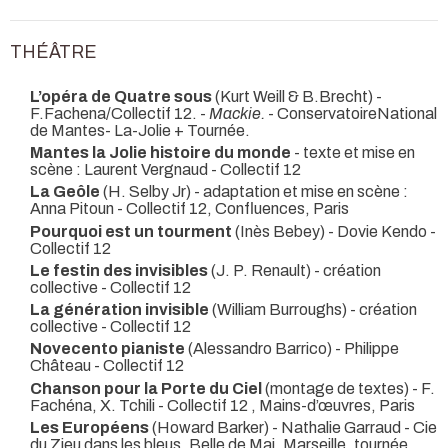
THÉÂTRE
L’opéra de Quatre sous
(Kurt Weill & B.Brecht) -
F.Fachena/Collectif 12. -
Mackie.
- ConservatoireNational
de Mantes- La-Jolie + Tournée.
Mantes la Jolie histoire du monde
- texte et mise en
scène : Laurent Vergnaud
- Collectif 12
La Geôle
(H. Selby Jr) - adaptation et mise en scène :
Anna Pitoun
- Collectif 12, Confluences, Paris
Pourquoi est un tourment
(Inès Bebey) - Dovie Kendo
-
Collectif 12
Le festin des invisibles
(J. P. Renault) - création
collective
- Collectif 12
La génération invisible
(William Burroughs) - création
collective
- Collectif 12
Novecento pianiste
(Alessandro Barrico) - Philippe
Château
- Collectif 12
Chanson pour la Porte du Ciel
(montage de textes) - F.
Fachéna, X. Tchili
- Collectif 12 , Mains-d’œuvres, Paris
Les Européens
(Howard Barker) - Nathalie Garraud
- Cie
du Zieu dans les bleus, Belle de Mai, Marseille, tournée