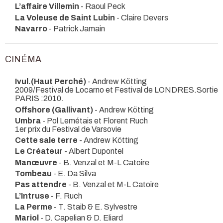
L’affaire Villemin
- Raoul Peck
La Voleuse de Saint Lubin
- Claire Devers
Navarro
- Patrick Jamain
CINÉMA
Ivul.(Haut Perché)
- Andrew Kötting
2009/Festival de Locarno et Festival de LONDRES.Sortie
PARIS :2010.
Offshore (Gallivant)
- Andrew Kötting
Umbra
- Pol Lemétais et Florent Ruch
1er prix du Festival de Varsovie
Cette sale terre
- Andrew Kötting
Le Créateur
- Albert Dupontel
Manœuvre
- B. Venzal et M-L Catoire
Tombeau
- E. Da Silva
Pas attendre
- B. Venzal et M-L Catoire
L’Intruse
- F. Ruch
La Perme
- T. Staib & E. Sylvestre
Mariol
- D. Capelian & D. Eliard