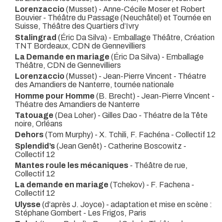
Lorenzaccio
(Musset) - Anne-Cécile Moser et Robert
Bouvier
- Théâtre du Passage (Neuchâtel) et Tournée en
Suisse, Théâtre des Quartiers d’Ivry
Stalingrad
(Éric Da Silva)
- Emballage Théâtre, Création
TNT Bordeaux, CDN de Gennevilliers
La Demande en mariage
(Éric Da Silva)
- Emballage
Théâtre, CDN de Gennevilliers
Lorenzaccio
(Musset) - Jean-Pierre Vincent
- Théatre
des Amandiers de Nanterre, tournée nationale
Homme pour Homme
(B. Brecht) - Jean-Pierre Vincent
-
Théatre des Amandiers de Nanterre
Tatouage
(Dea Loher) - Gilles Dao
- Théatre de la Tête
noire, Orléans
Dehors
(Tom Murphy) - X. Tchili, F. Fachéna
- Collectif 12
Splendid’s
(Jean Genêt) - Catherine Boscowitz
-
Collectif 12
Mantes roule les mécaniques
- Théâtre de rue,
Collectif 12
La demande en mariage
(Tchekov) - F. Fachena
-
Collectif 12
Ulysse
(d’après J. Joyce) - adaptation et mise en scène :
Stéphane Gombert
- Les Frigos, Paris